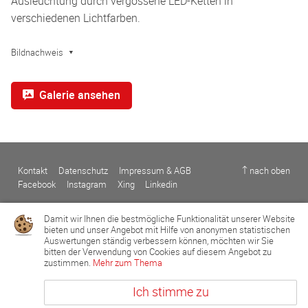
Ausleuchtung durch vergossene LED-Ketten in
verschiedenen Lichtfarben.
Bildnachweis
Galerie ansehen
Kontakt
Datenschutz
Impressum & AGB
↑ nach oben
Facebook
Instagram
Xing
Linkedin
Damit wir Ihnen die bestmögliche Funktionalität unserer Website
bieten und unser Angebot mit Hilfe von anonymen statistischen
Auswertungen ständig verbessern können, möchten wir Sie
bitten der Verwendung von Cookies auf diesem Angebot zu
zustimmen.
Mehr zum Thema
Ich stimme zu